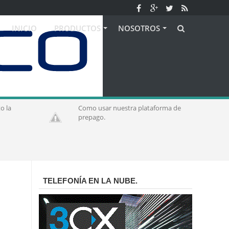
INICIO
PRODUCTOS
NOSOTROS
Como usar nuestra plataforma de
Ven
prepago.
con
TELEFONÍA EN LA NUBE.
o